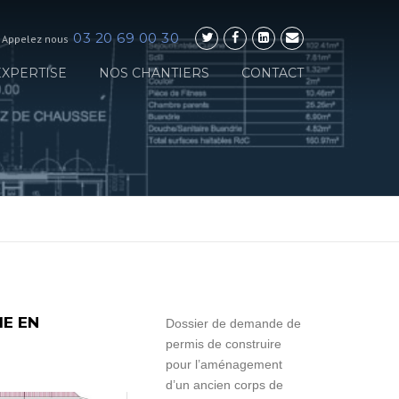
03 20 69 00 30
Appelez nous
EXPERTISE
NOS CHANTIERS
CONTACT
ME EN
Dossier de demande de
permis de construire
pour l’aménagement
d’un ancien corps de