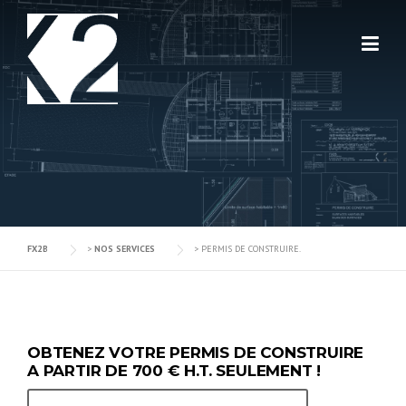
Skip
to
content
FX2B
>
NOS SERVICES
>
PERMIS DE CONSTRUIRE.
OBTENEZ VOTRE PERMIS DE CONSTRUIRE
A PARTIR DE 700 € H.T. SEULEMENT !