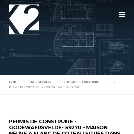
Skip
to
content
FX2B
>
NOS SERVICES
>
PERMIS DE CONSTRUIRE.
>
PERMIS DE CONSTRUIRE – GODEWAERSVELDE- 59270
PERMIS DE CONSTRUIRE -
GODEWAERSVELDE- 59270 - MAISON
NEUVE A FLANC DE COTEAU SITUÉE DANS