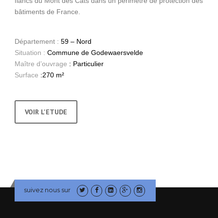
flancs du Mont des Cats dans un périmètre de protection des
bâtiments de France.
Département :
59 – Nord
Situation :
Commune de Godewaersvelde
Maître d’ouvrage
: Particulier
Surface
:270 m²
VOIR L'ETUDE
suivez nous sur